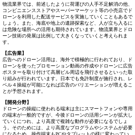
物流業界では、前述したように荷運びの人手不足解消の他、
コンビニエンスストアやスーパーマーケット等の小売店でド
ローンを利用した配送サービスを実施していくこともあるで
しょう。また、海底や地上の遺跡探索など、人が立ち入るに
は危険な場所への活用も期待されています。物流業界とドロ
ーン技術の発展は比例して大きくなっていくと考えられま
す。
【広告業】
広告へのドローン活用は、海外で積極的に行われており、ド
ローンを使ったプロモーション動画の作成やドローンに広告
ポスターを取り付けて高層ビル周辺を飛行させるといった取
り組みが行われています。日本でも免許制度が施行され、レ
ベル４操縦が可能になれば広告のバリエーションが増えるこ
とが予想されます。
【開発分野】
ドローンの操縦に使われる端末は主にスマートフォンや専用
の端末が一般的ですが、今後ドローンの活用シーンが拡大し
ていくにつれ、より高度で複雑な動作が必要になるでしょ
う。そのためには、より高度なプログラムやシステムが必要
になるため、操作端末もPCやタブレットの様に変わってい